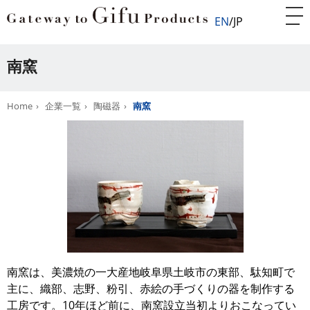
EN
JP
南窯
Home
企業一覧
陶磁器
南窯
南窯は、美濃焼の一大産地岐阜県土岐市の東部、駄知町で
主に、織部、志野、粉引、赤絵の手づくりの器を制作する
工房です。10年ほど前に、南窯設立当初よりおこなってい