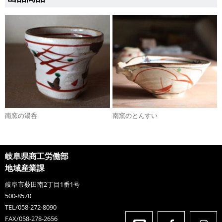
南窯の湯呑
南窯のとんすい
岐阜県商工労働部
地域産業課
岐阜市薮田南2丁目1番1号
500-8570
TEL/058-272-8090
FAX/058-278-2656