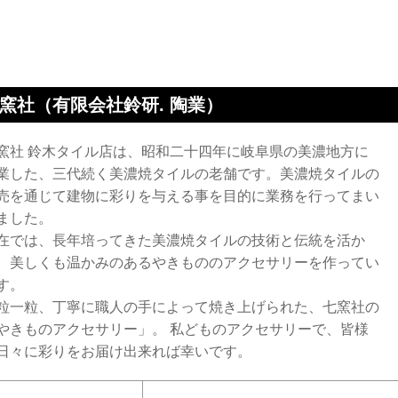
窯社（有限会社鈴研. 陶業）
窯社 鈴木タイル店は、昭和二十四年に岐阜県の美濃地方に
業した、三代続く美濃焼タイルの老舗です。美濃焼タイルの
売を通じて建物に彩りを与える事を目的に業務を行ってまい
ました。
在では、長年培ってきた美濃焼タイルの技術と伝統を活か
、美しくも温かみのあるやきもののアクセサリーを作ってい
す。
粒一粒、丁寧に職人の手によって焼き上げられた、七窯社の
やきものアクセサリー」。 私どものアクセサリーで、皆様
日々に彩りをお届け出来れば幸いです。