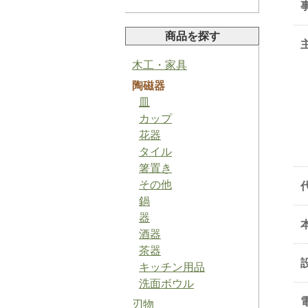
商品を探す
木工・家具
陶磁器
山椒ペースト
皿
カップ
花器
タイル
箸置き
その他
バジルソルト
鍋
器
酒器
茶器
キッチン用品
洗面ボウル
梅ジャム
刃物