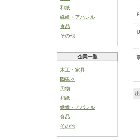
和紙
繊維・アパレル
食品
その他
塩にんにくペースト
企業一覧
木工・家具
陶磁器
刃物
青紫蘇ペースト
出
和紙
繊維・アパレル
食品
その他
バジルペースト