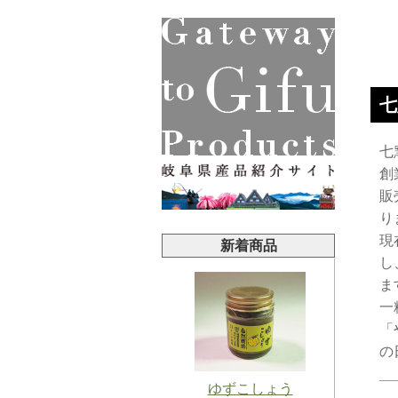
七
七
創
販
り
現
新着商品
し
ま
一
「
の
ゆずこしょう