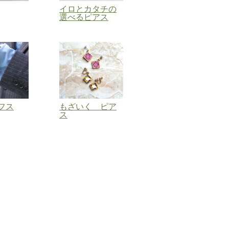
イロとカタチの
選べるピアス
フス
もざいく ピア
ス