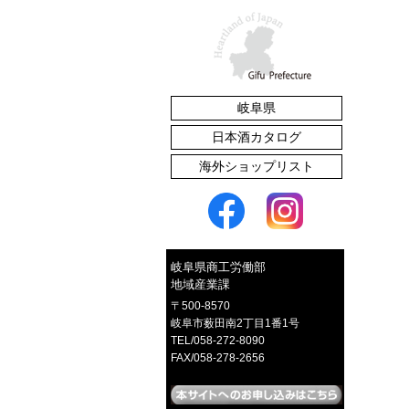
岐阜県
たくあん漬
日本酒カタログ
海外ショップリスト
赤かぶご飯のとも
岐阜県商工労働部
地域産業課
〒500-8570
岐阜市薮田南2丁目1番1号
TEL/058-272-8090
FAX/058-278-2656
イロとカタチの選べるピアス