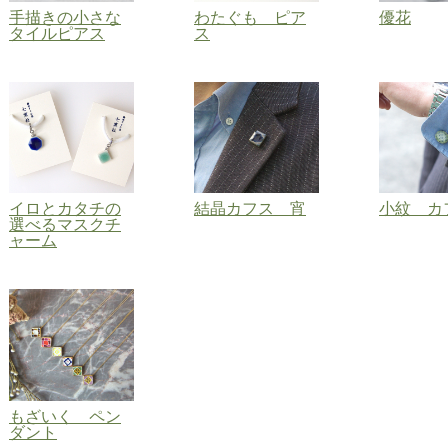
手描きの小さな
わたぐも ピア
優花
タイルピアス
ス
イロとカタチの
結晶カフス 宵
小紋 カ
選べるマスクチ
ャーム
もざいく ペン
ダント