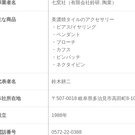
事業者名
七窯社（有限会社鈴研. 陶業）
主な商品
美濃焼タイルのアクセサリー
・ピアス/イヤリング
・ペンダント
・ブローチ
・カフス
・ピンバッチ
・ネクタイピン
代表者名
鈴木耕二
本社所在地
〒507-0018 岐阜県多治見市高田町8-1
設立
1988年
電話番号
0572-22-0388