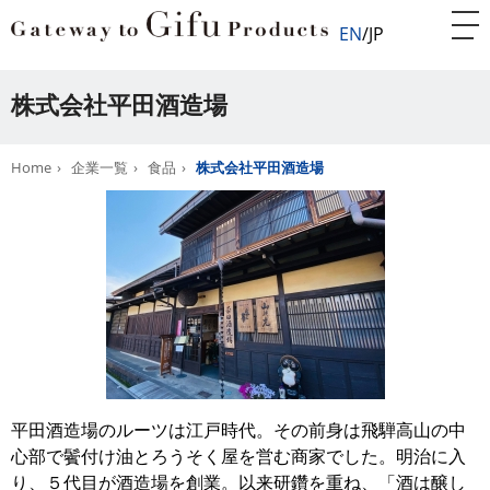
EN
JP
株式会社平田酒造場
Home
企業一覧
食品
株式会社平田酒造場
平田酒造場のルーツは江戸時代。その前身は飛騨高山の中
心部で鬢付け油とろうそく屋を営む商家でした。明治に入
り、５代目が酒造場を創業。以来研鑽を重ね、「酒は醸し