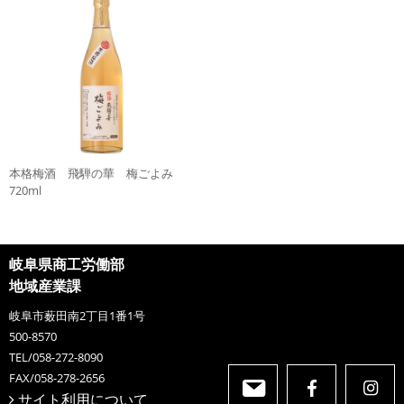
本格梅酒 飛騨の華 梅ごよみ
720ml
岐阜県商工労働部
地域産業課
岐阜市薮田南2丁目1番1号
500-8570
TEL/058-272-8090
FAX/058-278-2656
サイト利用について