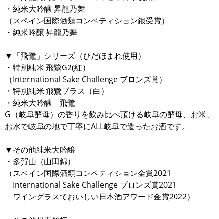
・純米大吟醸 昇龍乃舞
（スペイン国際酒類コンペティション銀受賞）
・純米吟醸 昇龍乃舞
▼「飛鷺」シリーズ（ひだほまれ使用）
・特別純米 飛鷺G2(紅）
（International Sake Challenge ブロンズ賞）
・特別純米 飛鷺プラス（白）
・純米大吟醸 飛鷺
G（岐阜酵母）の香りを飲み比べ頂ける岐阜の酵母、お米、
お水で岐阜の地で丁寧にALL岐阜で造ったお酒です。
▼その他純米大吟醸
・多賀山（山田錦）
（スペイン国際酒類コンペティション金賞2021
International Sake Challenge ブロンズ賞2021
ワイングラスでおいしい日本酒アワード金賞2022）