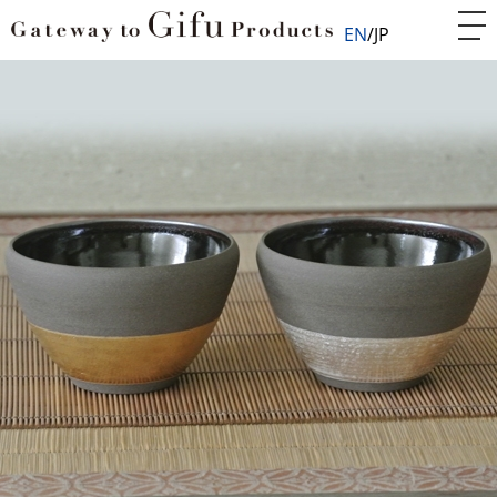
EN
JP