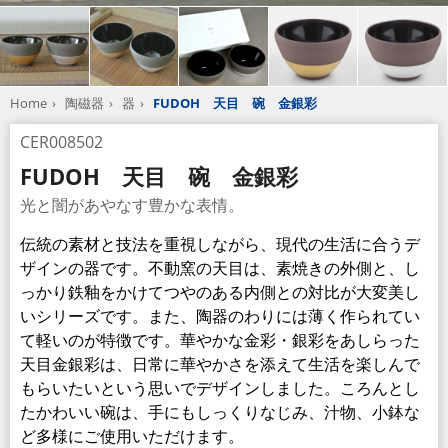
Home
陶磁器
器
FUDOH 天目 碗 金銀彩
CER008502
FUDOH 天目 碗 金銀彩
光と闇があやなす豊かな表情。
伝統の素材と技法を重視しながら、現代の生活に合うデ
ザインの器です。不動窯の天目は、素焼きの外側と、し
っかり鉄釉をかけてつやのある内側との対比が大変美し
いシリーズです。また、陶器のわりには薄く作られてい
て軽いのが特徴です。華やかな金彩・銀彩をあしらった
天目金銀彩は、日常に華やかさを添えて生活を楽しんで
もらいたいという思いでデザインしました。ころんとし
たかわいい碗は、手にもしっくりなじみ、汁物、小鉢な
ど多様にご使用いただけます。