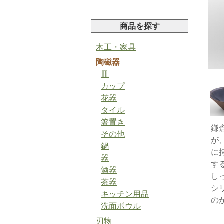
商品を探す
木工・家具
陶磁器
山椒ペースト
皿
カップ
花器
タイル
箸置き
鎌
その他
が
バジルソルト
鍋
に
器
す
酒器
し
茶器
シ
キッチン用品
の
洗面ボウル
梅ジャム
刃物