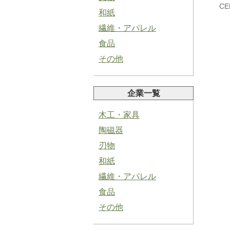
CE
和紙
繊維・アパレル
食品
その他
塩にんにくペースト
企業一覧
木工・家具
陶磁器
刃物
青紫蘇ペースト
和紙
繊維・アパレル
食品
その他
バジルペースト