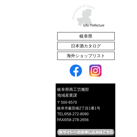
岐阜県
たくあん漬
日本酒カタログ
海外ショップリスト
赤かぶご飯のとも
岐阜県商工労働部
地域産業課
〒500-8570
岐阜市薮田南2丁目1番1号
TEL/058-272-8090
FAX/058-278-2656
イロとカタチの選べるピアス