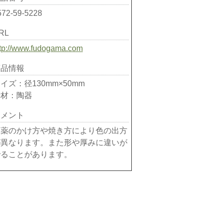
572-59-5228
RL
ttp://www.fudogama.com
商品情報
イズ：径130mm×50mm
素材：陶器
コメント
釉薬のかけ方や焼き方により色の出方
が異なります。また形や厚みに違いが
でることがあります。