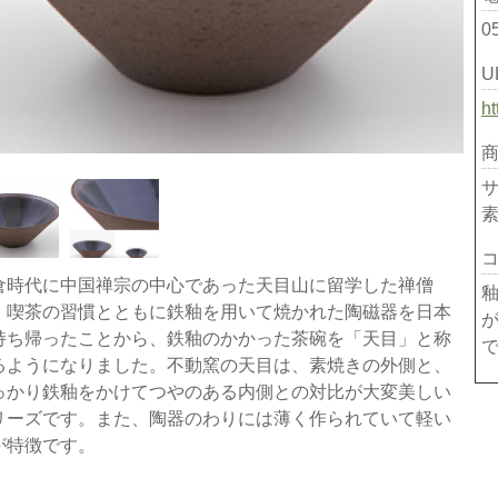
0
U
h
サ
倉時代に中国禅宗の中心であった天目山に留学した禅僧
、喫茶の習慣とともに鉄釉を用いて焼かれた陶磁器を日本
持ち帰ったことから、鉄釉のかかった茶碗を「天目」と称
るようになりました。不動窯の天目は、素焼きの外側と、
っかり鉄釉をかけてつやのある内側との対比が大変美しい
リーズです。また、陶器のわりには薄く作られていて軽い
が特徴です。