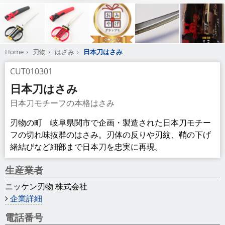
Home
刃物
はさみ
日本刀はさみ
CUT010301
日本刀はさみ
日本刀モチーフの本格はさみ
刃物の町 岐阜県関市で企画・製造された日本刀モチー
フの切れ味抜群のはさみ。刃体の反りや刃紋、鞘の下げ
緒結びなど細部まで日本刀を忠実に再現。
生産業者
ニッケン刃物 株式会社
企業詳細
電話番号