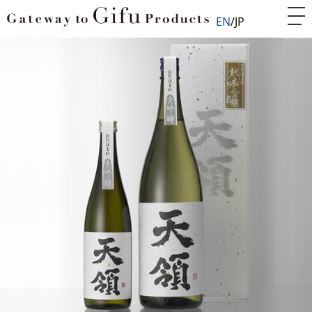
EN
JP