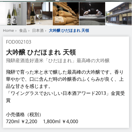
Home
食品
日本酒
大吟醸 ひだほまれ 天領
FOD002103
大吟醸 ひだほまれ 天領
飛騨産酒造好適米「ひだほまれ」最高峰の大吟醸
飛騨で育った米と水で醸した最高峰の大吟醸です。香り
華やかで、口に含んだ時の吟醸香のふくらみが良く、上
品な甘さを感じます。
「ワイングラスでおいしい日本酒アワード2013」金賞受
賞
小売価格（税別）
720ml ￥2,200 1,800ml ￥4,000