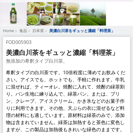
Home
食品
日本茶
美濃白川茶をギュッと濃縮「料理茶」
FOD005903
美濃白川茶をギュッと濃縮「料理茶」
無添加の希釈タイプ白川茶。
希釈タイプの白川茶です。10倍程度に薄めてお飲みくだ
さい。アイスでも、ホットでも、手軽に作れます。牛乳
に混ぜれば、ティーオレ。焼酎に入れて、焼酎の緑茶割
り。パン生地に練り込んで、緑茶パン。または、プリ
ン、クレープ、アイスクリーム、かき氷などのお菓子作
りに利用できます。その他、天ぷらの衣に混ぜるなど料
理の材料にも適しています。原材料は緑茶のみで、添加
物は含まれていません。緑茶は加熱すると茶色に変色し
ますが、この製品は加熱後もきれいな緑色のままです。