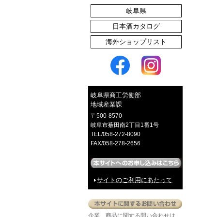
岐阜県
日本酒カタログ
海外ショップリスト
たくあん漬
岐阜県商工労働部
地域産業課
〒500-8570
岐阜市薮田南2丁目1番1号
TEL/058-272-8090
赤かぶご飯のとも
FAX/058-278-2656
サイトのご利用にあたって
イロとカタチの選べるピアス
企業、商品に関する問い合わせは