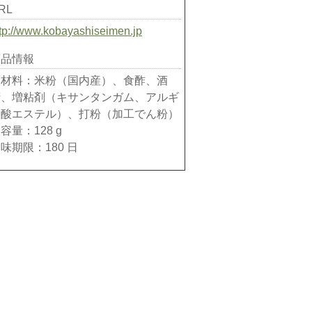
RL
ttp://www.kobayashiseimen.jp
商品情報
原材料：米粉（国内産）、食酢、酒
精、増粘剤（キサンタンガム、アルギ
ン酸エステル）、打粉（加工でん粉）
容量：128 g
味期限：180 日