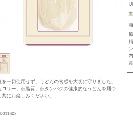
U
h
内
賞
塩を一切使用せず、うどんの食感を大切に守りました。
カロリー、低脂質、低タンパクの健康的なうどんを麺つ
と共にお楽しみください。
D011602