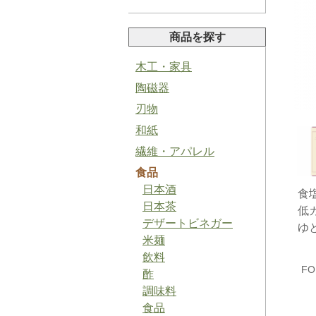
商品を探す
木工・家具
陶磁器
山椒ペースト
刃物
和紙
繊維・アパレル
食品
日本酒
食
バジルソルト
日本茶
低
デザートビネガー
ゆ
米麺
飲料
FO
酢
調味料
食品
梅ジャム