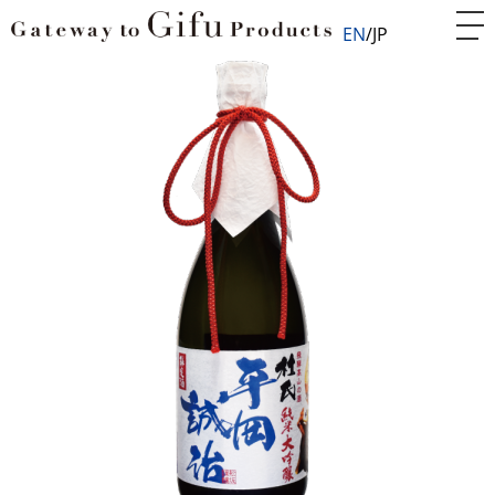
EN
JP