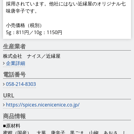
■原材料
蜜柑（国産）、大葉、唐辛子、黒ごま、山椒、あおさ、し
ょうが
■内容量
5g／10g
■商品の大きさ
縦40㎜×横40㎜×高さ60㎜
■保存方法
常温 開封後は冷蔵庫
■賞味期限
1年
輸出を希望する国・地域
台湾、シンガポール、タイ、インド、中国、フィリピン、
ドバイ、フランス、ドイツ、イギリス、オランダ、ベルギ
ー、スイス、スペイン、イタリア、アメリカ、カナダ、メ
キシコ
FOD018803