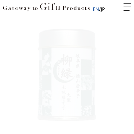
EN
JP
Home
食品
調味料
大葉七味唐辛子 柳緑
FOD018803
大葉七味唐辛子 柳緑
大葉の芳醇な香り
岐阜県徳山唐辛子と愛知県産の大葉を惜しげもなく使用
した七味唐辛子です。大葉の爽やかで芳醇な香りが特徴
です。食材には厳選した国産食材のみを使用しており、
添加物など余分なものは一切使用していません。長時間
低温乾燥を行い大葉の香りを最大限引き出しています。
冷温のうどん・そばはもちろん、餃子、焼き鳥、だし巻
き玉子、お好み焼き、パスタに合います。お肉料理にか