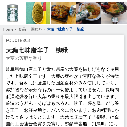
けるとさっぱりとします。大葉七味唐辛子『柳緑』は全
国商工会連合会賞を受賞し、超豪華客船「飛鳥Ⅲ」にも
採用されています。他社にはない近縁屋のオリジナル七
味唐辛子です。
小売価格（税別）
5g：811円／10g：1150円
生産業者
株式会社 ナイス／近縁屋
企業詳細
電話番号
058-214-8303
URL
https://spices.nicenicenice.co.jp/
商品情報