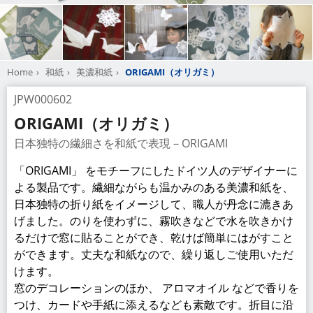
Home
和紙
美濃和紙
ORIGAMI（オリガミ）
JPW000602
ORIGAMI（オリガミ）
日本独特の繊細さを和紙で表現－ORIGAMI
「ORIGAMI」 をモチーフにしたドイツ人のデザイナーに
よる製品です。繊細ながらも温かみのある美濃和紙を、
日本独特の折り紙をイメージして、職人が丹念に漉きあ
げました。のりを使わずに、霧吹きなどで水を吹きかけ
るだけで窓に貼ることができ、乾けば簡単にはがすこと
ができます。丈夫な和紙なので、繰り返しご使用いただ
けます。
窓のデコレーションのほか、 アロマオイル などで香りを
つけ、カードや手紙に添えるなども素敵です。折目に沿