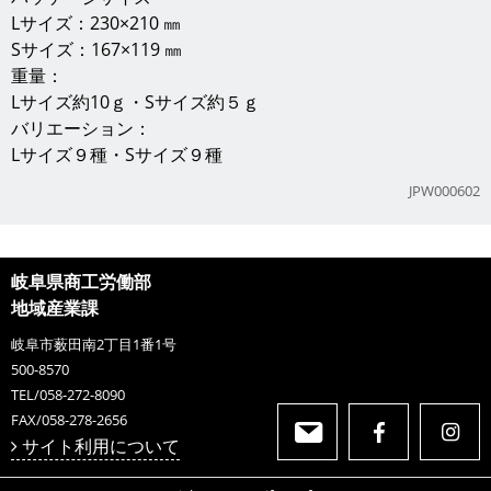
Lサイズ：230×210 ㎜
Sサイズ：167×119 ㎜
重量：
Lサイズ約10ｇ・Sサイズ約５ｇ
バリエーション：
Lサイズ９種・Sサイズ９種
JPW000602
岐阜県商工労働部
地域産業課
岐阜市薮田南2丁目1番1号
500-8570
TEL/058-272-8090
FAX/058-278-2656
サイト利用について