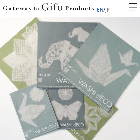
EN
JP