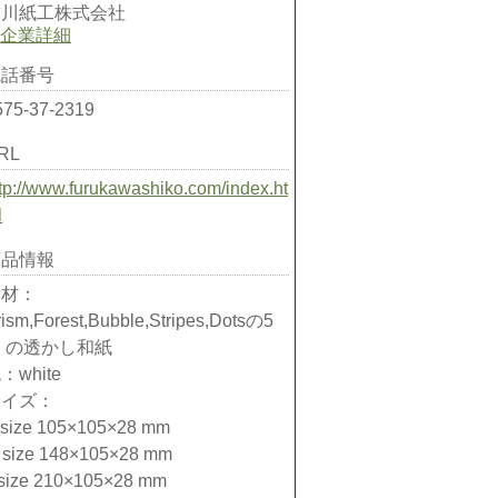
古川紙工株式会社
企業詳細
電話番号
575-37-2319
RL
tp://www.furukawashiko.com/index.ht
l
商品情報
素材：
rism,Forest,Bubble,Stripes,Dotsの5
 の透かし和紙
：white
サイズ：
 size 105×105×28 mm
 size 148×105×28 mm
 size 210×105×28 mm