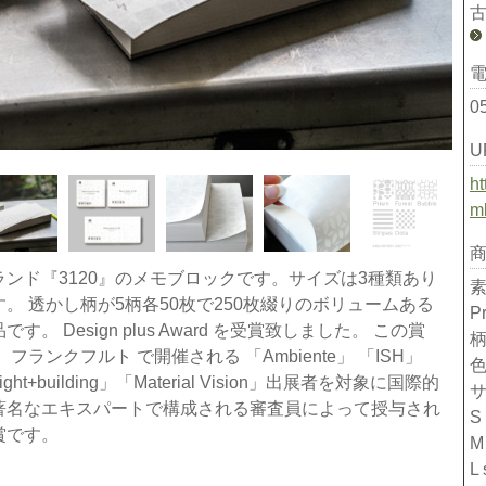
0
U
ht
m
ランド『3120』のメモブロックです。サイズは3種類あり
す。 透かし柄が5柄各50枚で250枚綴りのボリュームある
P
です。 Design plus Award を受賞致しました。 この賞
柄
 フランクフルト で開催される 「Ambiente」 「ISH」
色
ight+building」「Material Vision」出展者を対象に国際的
著名なエキスパートで構成される審査員によって授与され
S
賞です。
M
L