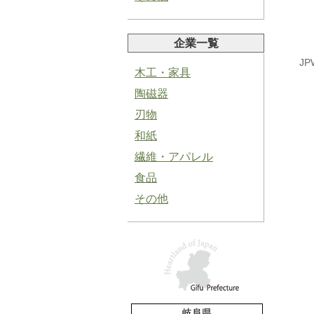
企業一覧
JP
木工・家具
陶磁器
塩にんにくペースト
刃物
和紙
繊維・アパレル
食品
その他
青紫蘇ペースト
バジルペースト
岐阜県