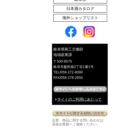
日本酒カタログ
海外ショップリスト
たくあん漬
岐阜県商工労働部
地域産業課
〒500-8570
岐阜市薮田南2丁目1番1号
TEL/058-272-8090
FAX/058-278-2656
赤かぶご飯のとも
サイトのご利用にあたって
企業、商品に関する問い合わせは
イロとカタチの選べるピアス
直接企業様へご連絡ください。