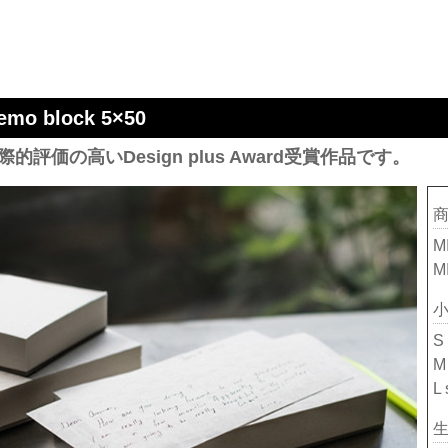
emo block 5×50
際的評価の高いDesign plus Award受賞作品です。
M
M
S
M
L