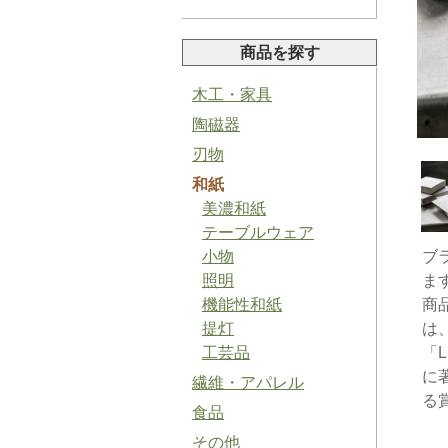
商品を探す
木工・家具
陶磁器
山椒ペースト
刃物
和紙
美濃和紙
テーブルウェア
小物
ブ
照明
ま
バジルソルト
機能性和紙
商品
提灯
は、
工芸品
「L
に
繊維・アパレル
る
食品
梅ジャム
その他