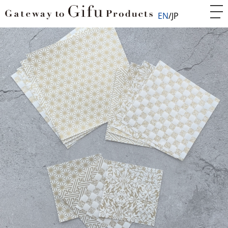
EN
JP