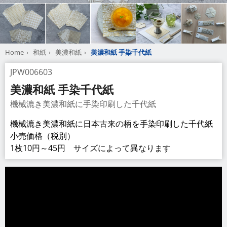
Home
和紙
美濃和紙
美濃和紙 手染千代紙
JPW006603
美濃和紙 手染千代紙
機械漉き美濃和紙に手染印刷した千代紙
機械漉き美濃和紙に日本古来の柄を手染印刷した千代紙
小売価格（税別）
1枚10円～45円 サイズによって異なります