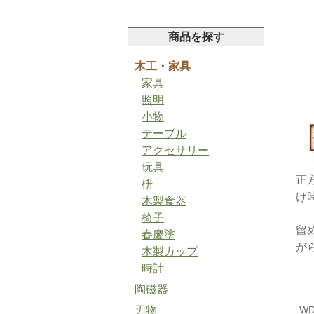
商品を探す
木工・家具
家具
山椒ペースト
照明
小物
テーブル
アクセサリー
玩具
正
枡
け
木製食器
バジルソルト
椅子
留
春慶塗
が
木製カップ
時計
陶磁器
梅ジャム
刃物
WD