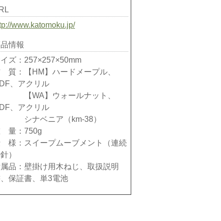
RL
tp://www.katomoku.jp/
商品情報
イズ：257×257×50mm
材 質：【HM】ハードメープル、
DF、アクリル
【WA】ウォールナット、
DF、アクリル
シナベニア（km-38）
 量：750g
仕 様：スイープムーブメント（連続
秒針）
付属品：壁掛け用木ねじ、取扱説明
書、保証書、単3電池