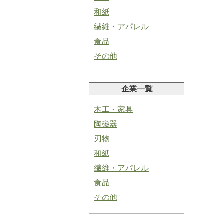
和紙
繊維・アパレル
食品
その他
塩にんにくペースト
企業一覧
木工・家具
陶磁器
刃物
青紫蘇ペースト
和紙
繊維・アパレル
食品
その他
バジルペースト