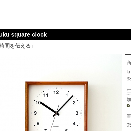
uku square clock
時間を伝える」
k
3
0