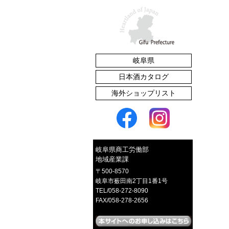
岐阜県
たくあん漬
日本酒カタログ
海外ショップリスト
赤かぶご飯のとも
岐阜県商工労働部
地域産業課
〒500-8570
岐阜市薮田南2丁目1番1号
TEL/058-272-8090
FAX/058-278-2656
イロとカタチの選べるピアス