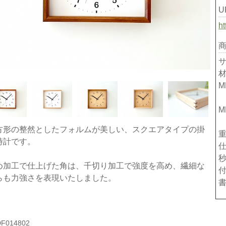
U
ht
サ
M
M
方形の整然としたフォルムが美しい、スクエアタイプの掛
重
時計です。
め加工で仕上げた角は、千切り加工で強度を高め、繊細な
らも力強さを表現いたしました。
F014802