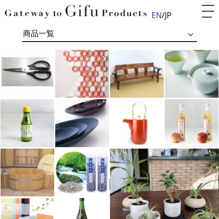
EN
JP