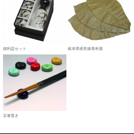
徳利盃セット
岐阜県産乾燥青朴葉
豆箸置き