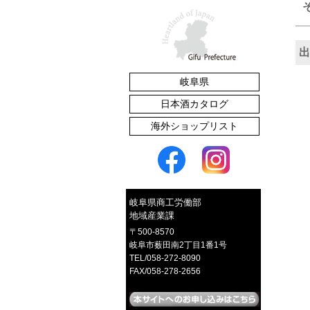
出
岐阜県
たくあん漬
日本酒カタログ
海外ショップリスト
赤かぶご飯のとも
岐阜県商工労働部
地域産業課
〒500-8570
岐阜市薮田南2丁目1番1号
TEL/058-272-8090
FAX/058-278-2656
イロとカタチの選べるピアス