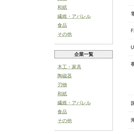
和紙
繊維・アパレル
食品
その他
塩にんにくペースト
企業一覧
木工・家具
陶磁器
刃物
青紫蘇ペースト
和紙
繊維・アパレル
食品
その他
バジルペースト