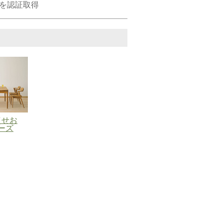
15｣を認証取得
（せお
ーズ