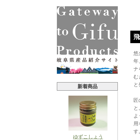
飛
悠
年
ナ
む
と
新着商品
匠
と
よ
用
す
ゆずこしょう