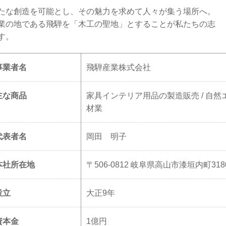
たな創造を可能とし、その魅力を求めて人々が集う場所へ。
業の地である飛騨を「木工の聖地」とすることが私たちの志
す。
事業者名
飛騨産業株式会社
主な商品
家具インテリア用品の製造販売 / 自然エ
材業
代表者名
岡田 明子
本社所在地
〒506-0812 岐阜県高山市漆垣内町318
設立
大正9年
資本金
1億円