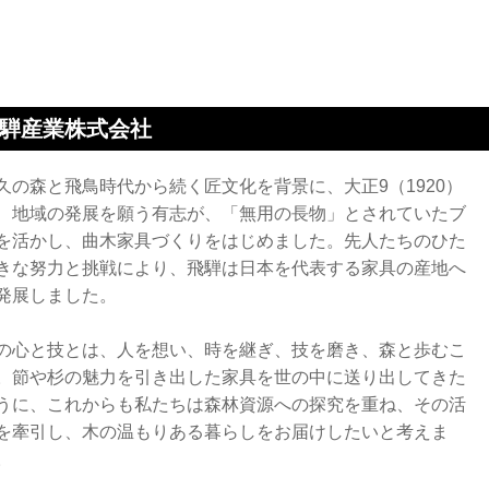
騨産業株式会社
久の森と飛鳥時代から続く匠文化を背景に、大正9（1920）
、地域の発展を願う有志が、「無用の長物」とされていたブ
を活かし、曲木家具づくりをはじめました。先人たちのひた
きな努力と挑戦により、飛騨は日本を代表する家具の産地へ
発展しました。
の心と技とは、人を想い、時を継ぎ、技を磨き、森と歩むこ
。節や杉の魅力を引き出した家具を世の中に送り出してきた
うに、これからも私たちは森林資源への探究を重ね、その活
を牽引し、木の温もりある暮らしをお届けしたいと考えま
。