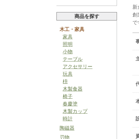
新
創
商品を探す
で
木工・家具
家具
山椒ペースト
照明
小物
テーブル
アクセサリー
玩具
枡
木製食器
バジルソルト
椅子
春慶塗
木製カップ
時計
陶磁器
梅ジャム
刃物