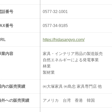
電話番号
0577-32-1001
FAX番号
0577-34-9185
URL
https://hidasangyo.com/
事業内容
家具・インテリア用品の製造販売
自然エネルギーによる発電事業
林業
製材業
国内の販売実績
㈱大塚家具 ㈱島忠 家具専門店 他
海外への販売実績
アメリカ 台湾 香港 韓国