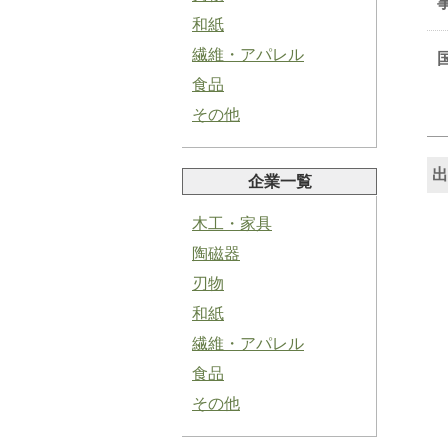
和紙
繊維・アパレル
食品
その他
塩にんにくペースト
出
企業一覧
木工・家具
陶磁器
刃物
青紫蘇ペースト
和紙
繊維・アパレル
食品
その他
バジルペースト