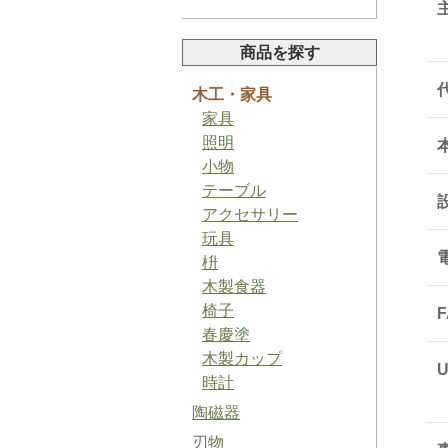
商品を探す
木工・家具
家具
山椒ペースト
照明
小物
テーブル
アクセサリー
玩具
枡
木製食器
バジルソルト
椅子
春慶塗
木製カップ
時計
陶磁器
梅ジャム
刃物