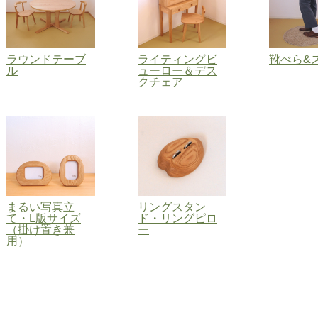
ラウンドテーブ
ライティングビ
靴べら&
ル
ューロー＆デス
クチェア
まるい写真立
リングスタン
て・L版サイズ
ド・リングピロ
（掛け置き兼
ー
用）