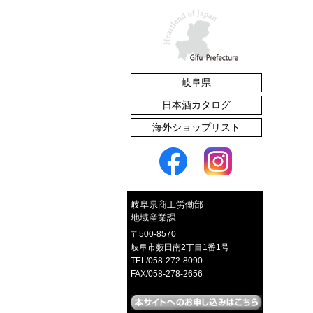
岐阜県
たくあん漬
日本酒カタログ
海外ショップリスト
赤かぶご飯のとも
岐阜県商工労働部
地域産業課
〒500-8570
岐阜市薮田南2丁目1番1号
TEL/058-272-8090
FAX/058-278-2656
イロとカタチの選べるピアス