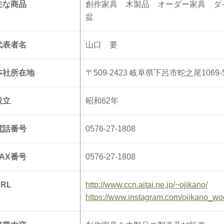
主な商品
創作家具 木製品 オーダー家具 ダ
代表者名
山口 要
本社所在地
〒509-2423 岐阜県下呂市蛇之尾1069-
設立
昭和62年
電話番号
0576-27-1808
FAX番号
0576-27-1808
URL
http://www.ccn.aitai.ne.jp/~ojikano/
https://www.instagram.com/ojikano_w