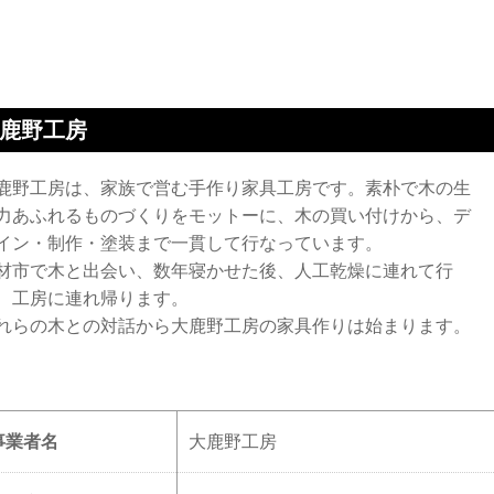
鹿野工房
鹿野工房は、家族で営む手作り家具工房です。素朴で木の生
力あふれるものづくりをモットーに、木の買い付けから、デ
イン・制作・塗装まで一貫して行なっています。
材市で木と出会い、数年寝かせた後、人工乾燥に連れて行
、工房に連れ帰ります。
れらの木との対話から大鹿野工房の家具作りは始まります。
事業者名
大鹿野工房