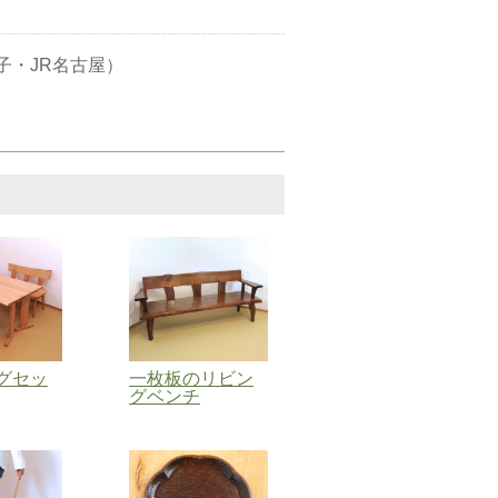
子・JR名古屋）
店
グセッ
一枚板のリビン
グベンチ