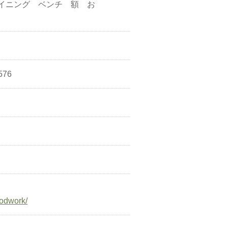
イニング ベンチ 額 お
盆
576
oodwork/