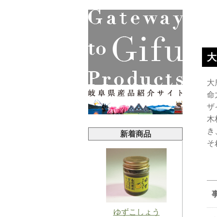
大
大
命
ザ
木
き
新着商品
そ
ゆずこしょう