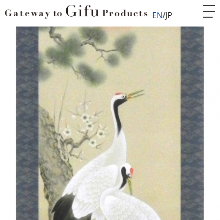
EN
JP