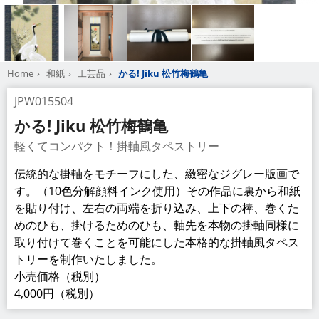
Home
和紙
工芸品
かる! Jiku 松竹梅鶴亀
JPW015504
かる! Jiku 松竹梅鶴亀
軽くてコンパクト！掛軸風タペストリー
伝統的な掛軸をモチーフにした、緻密なジグレー版画で
す。（10色分解顔料インク使用）その作品に裏から和紙
を貼り付け、左右の両端を折り込み、上下の棒、巻くた
めのひも、掛けるためのひも、軸先を本物の掛軸同様に
取り付けて巻くことを可能にした本格的な掛軸風タペス
トリーを制作いたしました。
小売価格（税別）
4,000円（税別）