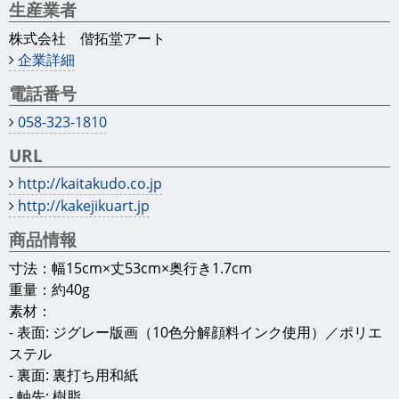
生産業者
株式会社 偕拓堂アート
企業詳細
電話番号
058-323-1810
URL
http://kaitakudo.co.jp
http://kakejikuart.jp
商品情報
寸法：幅15cm×丈53cm×奥行き1.7cm
重量：約40g
素材：
- 表面: ジグレー版画（10色分解顔料インク使用）／ポリエ
ステル
- 裏面: 裏打ち用和紙
- 軸先: 樹脂