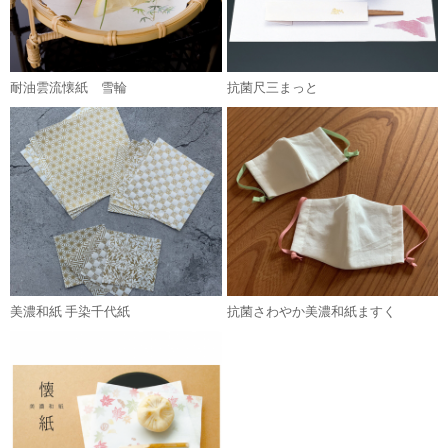
耐油雲流懐紙 雪輪
抗菌尺三まっと
美濃和紙 手染千代紙
抗菌さわやか美濃和紙ますく