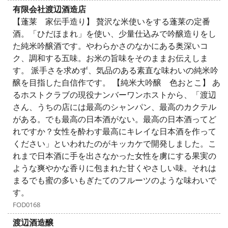
有限会社渡辺酒造店
【蓬莱 家伝手造り】 贅沢な米使いをする蓬莱の定番
酒。「ひだほまれ」を使い、少量仕込みで吟醸造りをし
た純米吟醸酒です。やわらかさのなかにある奥深いコ
ク、調和する五味。お米の旨味をそのままお伝えしま
す。 派手さを求めず、気品のある素直な味わいの純米吟
醸を目指した自信作です。 【純米大吟醸 色おとこ】 あ
るホストクラブの現役ナンバーワンホストから、「渡辺
さん、うちの店には最高のシャンパン、最高のカクテル
がある。でも最高の日本酒がない。最高の日本酒ってど
れですか？女性を酔わす最高にキレイな日本酒を作って
ください」といわれたのがキッカケで開発しました。こ
れまで日本酒に手を出さなかった女性を虜にする果実の
ような爽やかな香りに包まれた甘くやさしい味。それは
まるでも蜜の多いもぎたてのフルーツのような味わいで
す。
FOD0168
渡辺酒造醸