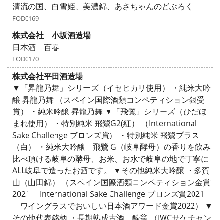
清流の国、白雪姫、美濃錦、あさちゃんのどぶろく
FOD0169
株式会社 小坂酒造場
日本酒 百春
FOD0170
株式会社平田酒造場
▼「昇龍乃舞」シリーズ（イセヒカリ使用） ・純米大吟
醸 昇龍乃舞 （スペイン国際酒類コンペティション銀受
賞） ・純米吟醸 昇龍乃舞 ▼「飛鷺」シリーズ（ひだほ
まれ使用） ・特別純米 飛鷺G2(紅） （International
Sake Challenge ブロンズ賞） ・特別純米 飛鷺プラス
（白） ・純米大吟醸 飛鷺 G（岐阜酵母）の香りを飲み
比べ頂ける岐阜の酵母、お米、お水で岐阜の地で丁寧に
ALL岐阜で造ったお酒です。 ▼その他純米大吟醸 ・多賀
山（山田錦） （スペイン国際酒類コンペティション金賞
2021 International Sake Challenge ブロンズ賞2021
ワイングラスでおいしい日本酒アワード金賞2022） ▼
その他代表銘柄 ・長期熟成古酒 酔翁 （IWCサケチャン