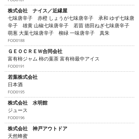
株式会社 ナイス／近縁屋
七味唐辛子 赤橙 しょうが七味唐辛子 承和 ゆず七味唐
辛子 雄黄 山椒七味唐辛子 若苗 徳田ねぎ七味唐辛子
萌葱 大葉七味唐辛子 柳緑 一味唐辛子 真朱
FOD0188
ＧＥＯＣＲＥＷ合同会社
富有柿ジャム 柿の葉茶 富有柿最中アイス
FOD0191
若葉株式会社
日本酒
FOD0195
株式会社 水明館
ジュース
FOD0196
株式会社 神戸アウトドア
天然蜂蜜