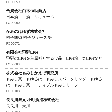
FOD0059
合資会社白木恒助商店
日本酒 古酒 リキュール
FOD0060
かみのほゆず株式会社
柚子胡椒 柚子ジュース 等
FOD0072
有限会社飛騨山椒
飛騨の山椒を主原料とする食品（山椒粉、実山椒など)
FOD0083
株式会社もみじかえで研究所
もみじ茶、もゆるは もみじスパークリング、もゆる
は もみじ茶 エディブルもみじリーフ
FOD0108
長良川蔵元 小町酒造株式会社
長良川 天河
FOD0109