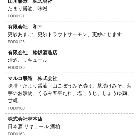
山川醸造 株式会社
たまり醤油、味噌
FOD0121
有限会社 和幸
更紗あまご、更紗トラウトサーモン、更紗にじます
FOD0125
有限会社 舩坂酒造店
清酒、リキュール
FOD0139
マルコ醸造 株式会社
味噌・たまり醤油・山ごぼうみそ漬け、茶漬けみそ、菊
芋のお漬物、くるみ五平たれ、塩こうじ、しょうゆ麹、
甘糀
FOD0160
株式会社林本店
日本酒 リキュール 酒粕
FOD0163