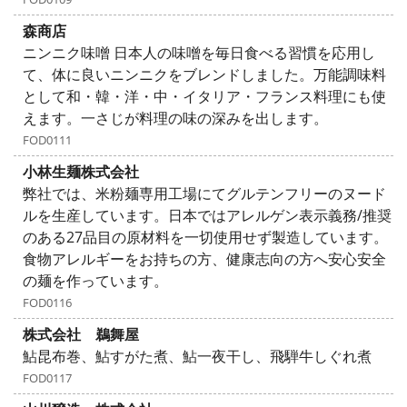
森商店
ニンニク味噌 日本人の味噌を毎日食べる習慣を応用し
て、体に良いニンニクをブレンドしました。万能調味料
として和・韓・洋・中・イタリア・フランス料理にも使
えます。一さじが料理の味の深みを出します。
FOD0111
小林生麺株式会社
弊社では、米粉麺専用工場にてグルテンフリーのヌード
ルを生産しています。日本ではアレルゲン表示義務/推奨
のある27品目の原材料を一切使用せず製造しています。
食物アレルギーをお持ちの方、健康志向の方へ安心安全
の麺を作っています。
FOD0116
株式会社 鵜舞屋
鮎昆布巻、鮎すがた煮、鮎一夜干し、飛騨牛しぐれ煮
FOD0117