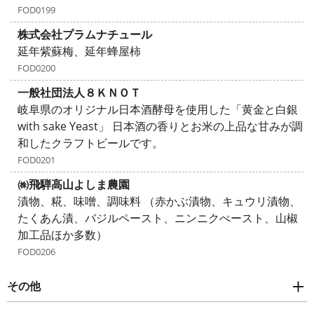
FOD0199
株式会社プラムナチュール
延年紫蘇梅、延年蜂屋柿
FOD0200
一般社団法人８ＫＮＯＴ
岐阜県のオリジナル日本酒酵母を使用した「黄金と白銀
with sake Yeast」 日本酒の香りとお米の上品な甘みが調
和したクラフトビールです。
FOD0201
㈱飛騨高山よしま農園
漬物、糀、味噌、調味料 （赤かぶ漬物、キュウリ漬物、
たくあん漬、バジルペースト、ニンニクぺースト、山椒
加工品ほか多数）
FOD0206
その他