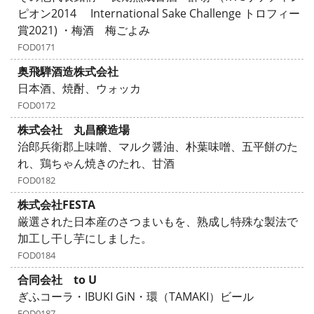
ピオン2014 International Sake Challenge トロフィー
賞2021) ・梅酒 梅ごよみ
FOD0171
奥飛騨酒造株式会社
日本酒、焼酎、ウォッカ
FOD0172
株式会社 丸昌醸造場
治郎兵衛郡上味噌、マルク醤油、朴葉味噌、五平餅のた
れ、鶏ちゃん焼きのたれ、甘酒
FOD0182
株式会社FESTA
厳選された日本産のさつまいもを、熟成し特殊な製法で
加工し干し芋にしました。
FOD0184
合同会社 to U
ぎふコーラ・IBUKI GiN・環（TAMAKI）ビール
FOD0187