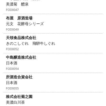
美濃菊 醴泉
FOD0047
布屋 原酒造場
元文 花酵母シリーズ
FOD0049
天領食品株式会社
きのこしぐれ 飛騨牛しぐれ
FOD0052
中島醸造株式会社
日本酒
FOD0054
所酒造合資会社
日本酒
FOD0055
株式会社菊之園
美濃白川茶