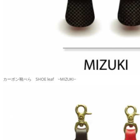
カーボン靴べら SHOE leaf ~MIZUKI~