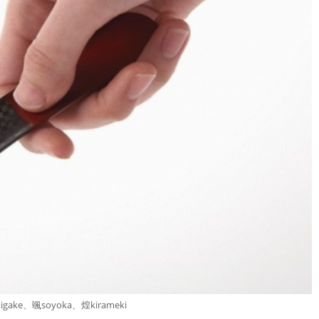
ake、颯soyoka、煌kirameki