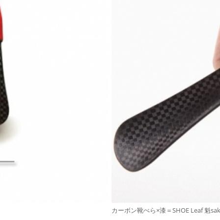
カーボン靴べら×漆＝SHOE Leaf 魁sakig