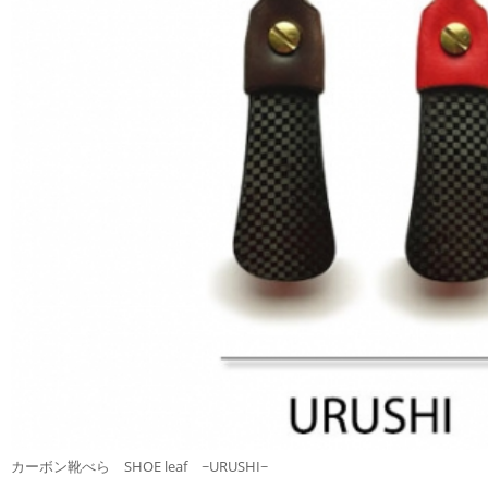
カーボン靴べら SHOE leaf ~URUSHI~