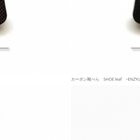
カーボン靴べら SHOE leaf ~ENZYU