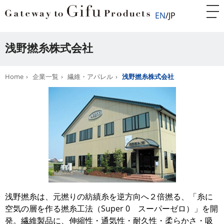
EN
JP
浅野撚糸株式会社
Home
企業一覧
繊維・アパレル
浅野撚糸株式会社
浅野撚糸は、元撚りの紡績糸を逆方向へ２倍撚る、「糸に
空気の層を作る撚糸工法（Super 0 スーパーゼロ）」を開
発。繊維製品に、伸縮性・通気性・耐久性・柔らかさ・吸