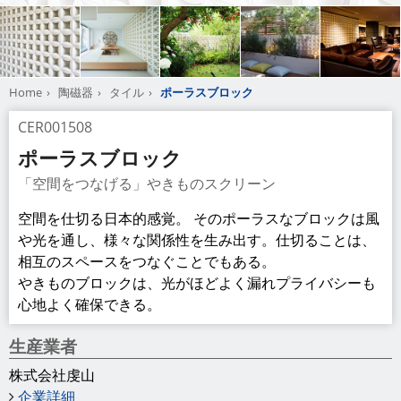
株式会社虔山
企業詳細
電話番号
0572-55-1231
URL
http://www.kenzan-yakimono.com
http://www.kenzan-yakimono.com/english
商品情報
材質せっき質無釉（第2類）
ポーラスブロック200
サイズ（約）190×190×120mm
1㎡使用数 ： 25個
1個の重量 ： 3.6〜6kg
ポーラスブロック150