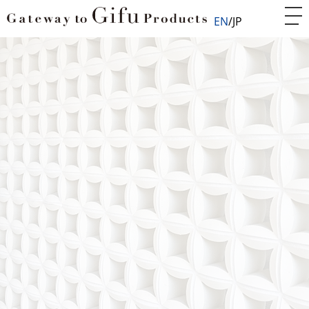
EN
JP
Home
陶磁器
タイル
ポーラスブロック
CER001508
ポーラスブロック
「空間をつなげる」やきものスクリーン
空間を仕切る日本的感覚。 そのポーラスなブロックは風
や光を通し、様々な関係性を生み出す。仕切ることは、
相互のスペースをつなぐことでもある。
やきものブロックは、光がほどよく漏れプライバシーも
心地よく確保できる。
生産業者