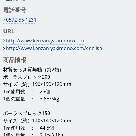
サイズ（約）140×140×120mm
1㎡使用数 ： 44.5個
1個の重量 ： 2.1〜3.1kg
ポーラスブロック100
サイズ（約）90×90×120mm
1㎡使用数 ： 100個
1個の重量 ： 0.85〜1.25kg
コメント
やきもの特有の色幅があります。
CER001508
岐阜県商工労働部
地域産業課
岐阜市薮田南2丁目1番1号
500-8570