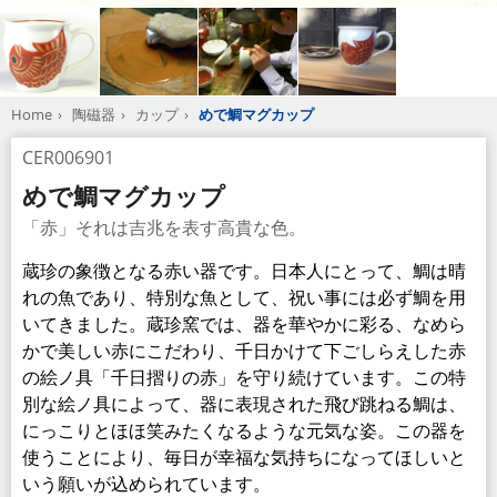
Home
陶磁器
カップ
めで鯛マグカップ
CER006901
めで鯛マグカップ
「赤」それは吉兆を表す高貴な色。
蔵珍の象徴となる赤い器です。日本人にとって、鯛は晴
れの魚であり、特別な魚として、祝い事には必ず鯛を用
いてきました。蔵珍窯では、器を華やかに彩る、なめら
かで美しい赤にこだわり、千日かけて下ごしらえした赤
の絵ノ具「千日摺りの赤」を守り続けています。この特
別な絵ノ具によって、器に表現された飛び跳ねる鯛は、
にっこりとほほ笑みたくなるような元気な姿。この器を
使うことにより、毎日が幸福な気持ちになってほしいと
いう願いが込められています。