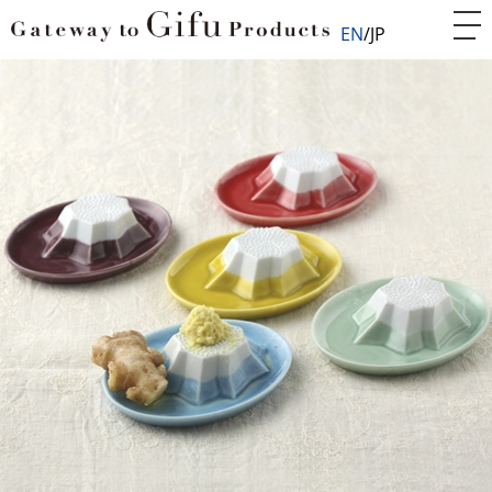
EN
JP