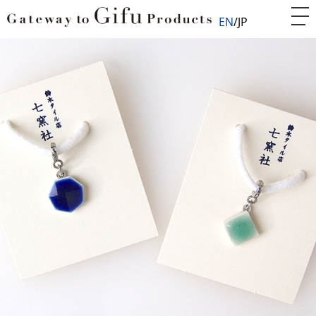
EN
JP