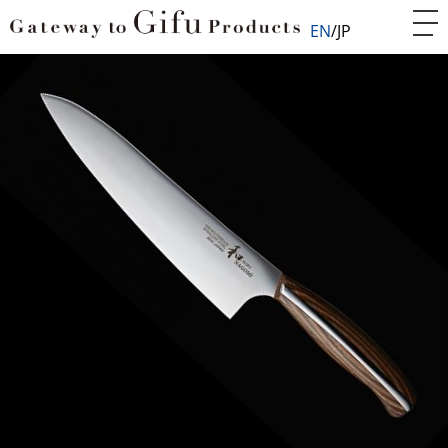
EN
JP