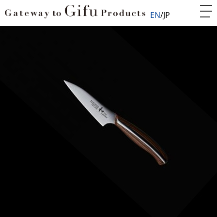
EN
JP