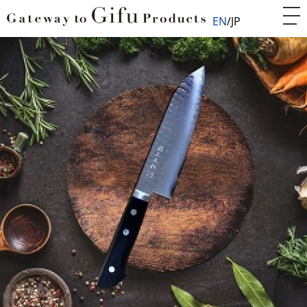
EN
JP