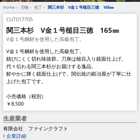
Home
刃物
包丁
関三本杉 V金１号槌目三徳 165㎜
CUT017705
関三本杉 V金１号槌目三徳 165㎜
V金１号鋼材を使用した高級包丁。
V金１号鋼材を使用した高級包丁。
錆びにくく切れ味抜群。刀身は槌目入り鏡面仕上げ。
代々伝わる関三本杉がお届けする逸品。
鮮やかに輝く鏡面仕上げで、関伝統の鍛冶屋が丁寧に仕
上げた包丁です。
小売価格（税別）
￥8,500
生産業者
有限会社 ファインクラフト
企業詳細