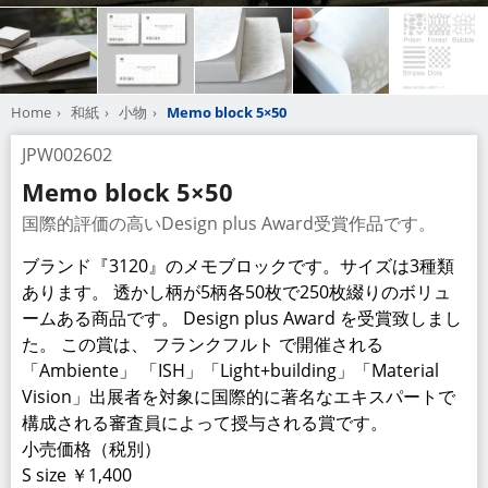
Home
和紙
小物
Memo block 5×50
JPW002602
Memo block 5×50
国際的評価の高いDesign plus Award受賞作品です。
ブランド『3120』のメモブロックです。サイズは3種類
あります。 透かし柄が5柄各50枚で250枚綴りのボリュ
ームある商品です。 Design plus Award を受賞致しまし
た。 この賞は、 フランクフルト で開催される
「Ambiente」 「ISH」「Light+building」「Material
Vision」出展者を対象に国際的に著名なエキスパートで
構成される審査員によって授与される賞です。
小売価格（税別）
S size ￥1,400