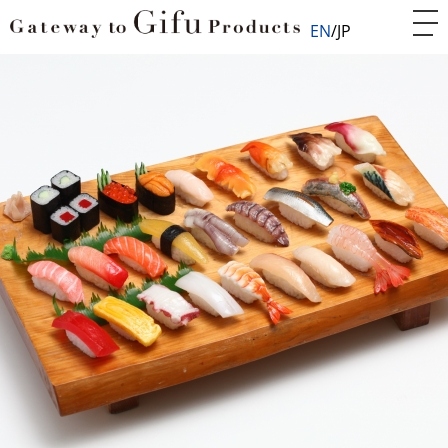
EN
JP