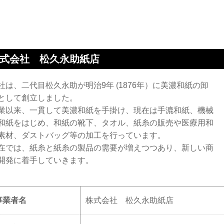
式会社 松久永助紙店
社は、二代目松久永助が明治9年 (1876年）に美濃和紙の卸
として創立しました。
業以来、一貫して美濃和紙を手掛け、現在は手漉和紙、機械
和紙をはじめ、和紙の靴下、タオル、紙糸の販売や医療用和
素材、ダストバッグ等の加工を行っています。
在では、紙糸と紙糸の製品の需要が増えつつあり、新しい商
開発に着手していきます。
事業者名
株式会社 松久永助紙店