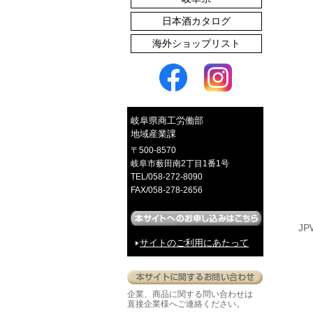
日本酒カタログ
海外ショップリスト
たくあん漬
岐阜県商工労働部
地域産業課
〒500-8570
岐阜市薮田南2丁目1番1号
TEL/058-272-8090
FAX/058-278-2656
赤かぶご飯のとも
JP
サイトのご利用にあたって
企業、商品に関する問い合わせは
イロとカタチの選べるピアス
直接企業様へご連絡ください。