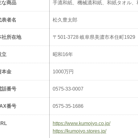
主な商品
手漉和紙、機械漉和紙、和紙タオル、
代表者名
松久豊太郎
本社所在地
〒501-3728 岐阜県美濃市本住町1929
設立
昭和16年
資本金
1000万円
電話番号
0575-33-0007
FAX番号
0575-35-1686
URL
https://www.kumojyo.co.jp/
https://kumojyo.stores.jp/