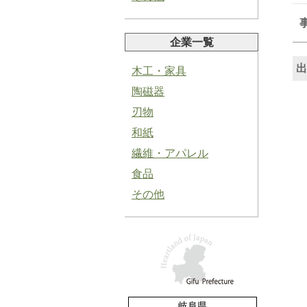
企業一覧
出
木工・家具
陶磁器
塩にんにくペースト
刃物
和紙
繊維・アパレル
食品
その他
青紫蘇ペースト
バジルペースト
岐阜県