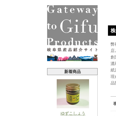
株
弊
店
創
漉
紙
新着商品
現
品
ゆずこしょう