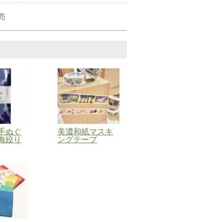
売
手ぬぐ
美濃和紙マスキ
海絞り
ングテープ