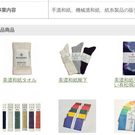
事業内容
手漉和紙、機械漉和紙、紙糸製品の販
品商品
美濃和紙タオル
美濃和紙靴下
美濃和紙
い有松鳴