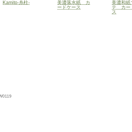
Kamito-糸柱-
美濃落水紙 カ
美濃和紙
ードケース
テ カー
ス
W0119