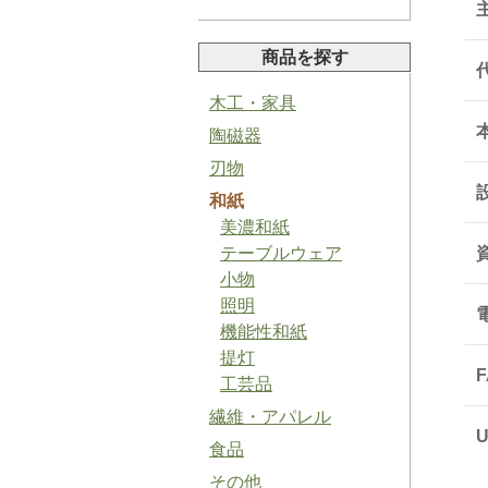
商品を探す
木工・家具
陶磁器
山椒ペースト
刃物
和紙
美濃和紙
テーブルウェア
小物
照明
バジルソルト
機能性和紙
提灯
工芸品
繊維・アパレル
食品
梅ジャム
その他