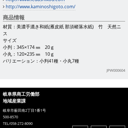
http://www.kaminoshigoto.com/
商品情報
材質：美濃手漉き和紙(雁皮紙 那須楮落水紙) 竹 天然ニ
ス
サイズ
小判：345×174 ㎜ 20ｇ
小丸：120×235 ㎜ 10ｇ
バリエーション：小判41種・小丸7種
JPW000604
岐阜県商工労働部
地域産業課
岐阜市薮田南2丁目1番1号
500-8570
TEL/058-272-8090