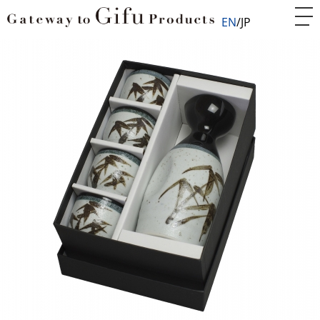
EN
JP