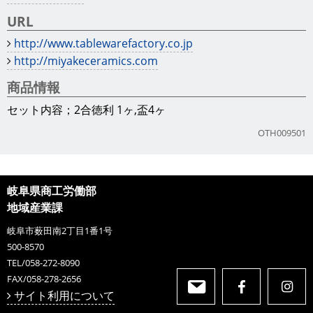
URL
http://www.tablewarefactory.co.jp
http://miyakeceramics.com
商品情報
セット内容；2合徳利 1ヶ,盃4ヶ
OTH009501
岐阜県商工労働部
地域産業課
岐阜市薮田南2丁目1番1号
500-8570
TEL/058-272-8090
FAX/058-278-2656
サイト利用について