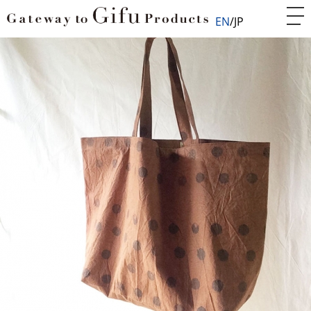
EN
JP