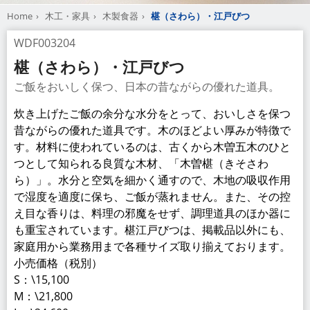
Home
木工・家具
木製食器
椹（さわら）・江戸びつ
WDF003204
椹（さわら）・江戸びつ
ご飯をおいしく保つ、日本の昔ながらの優れた道具。
炊き上げたご飯の余分な水分をとって、おいしさを保つ
昔ながらの優れた道具です。木のほどよい厚みが特徴で
す。材料に使われているのは、古くから木曽五木のひと
つとして知られる良質な木材、「木曽椹（きそさわ
ら）」。水分と空気を細かく通すので、木地の吸収作用
で湿度を適度に保ち、ご飯が蒸れません。また、その控
え目な香りは、料理の邪魔をせず、調理道具のほか器に
も重宝されています。椹江戸びつは、掲載品以外にも、
家庭用から業務用まで各種サイズ取り揃えております。
小売価格（税別）
S：\15,100
M：\21,800