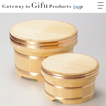
EN
JP