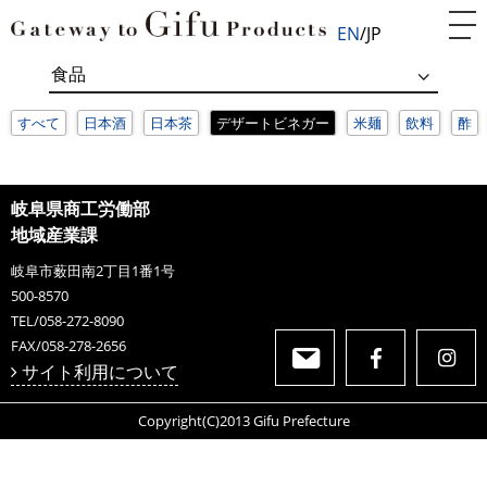
EN
JP
すべて
日本酒
日本茶
デザートビネガー
米麺
飲料
酢
岐阜県商工労働部
地域産業課
岐阜市薮田南2丁目1番1号
500-8570
TEL/058-272-8090
FAX/058-278-2656
サイト利用について
Copyright(C)2013 Gifu Prefecture