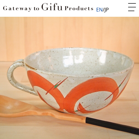
EN
JP