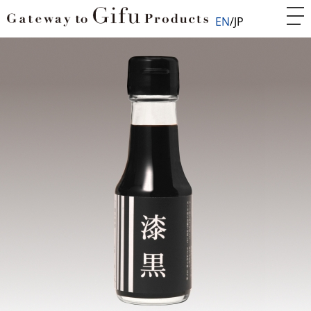
EN
JP