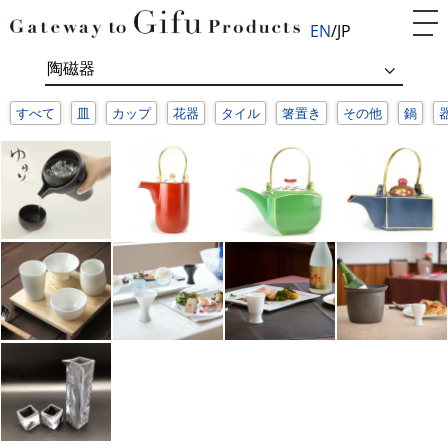
EN
JP
すべて
皿
カップ
花器
タイル
箸置き
その他
鍋